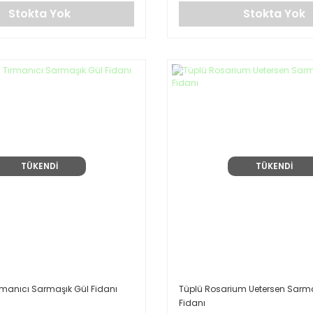
Stokta Yok
Stokta Yok
TÜKENDİ
TÜKENDİ
ırmanıcı Sarmaşık Gül Fidanı
Tüplü Rosarium Uetersen Sarma
Fidanı