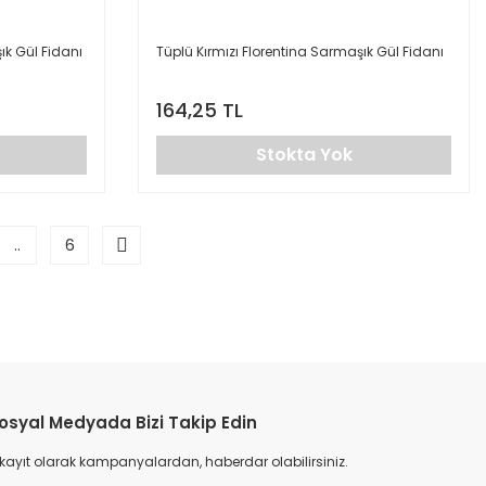
k Gül Fidanı
Tüplü Kırmızı Florentina Sarmaşık Gül Fidanı
164,25 TL
Stokta Yok
..
6
osyal Medyada Bizi Takip Edin
 kayıt olarak kampanyalardan, haberdar olabilirsiniz.