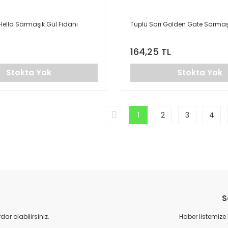
Hella Sarmaşık Gül Fidanı
Tüplü Sarı Golden Gate Sarmaşı
164,25 TL
Stokta Yok
Stokta Yok
1
2
3
4
S
r olabilirsiniz.
Haber listemize