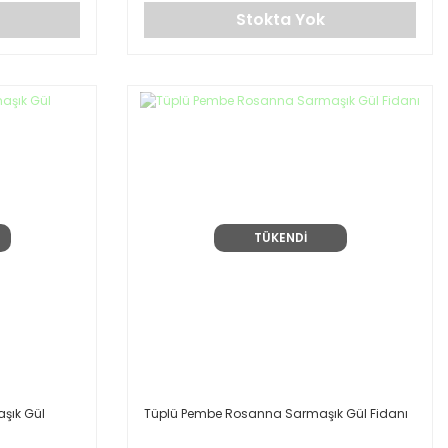
Stokta Yok
TÜKENDİ
şık Gül
Tüplü Pembe Rosanna Sarmaşık Gül Fidanı