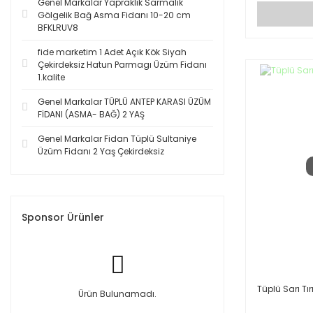
Genel Markalar Yapraklık Sarmalık
Gölgelik Bağ Asma Fidanı 10-20 cm
BFKLRUV8
fide marketim 1 Adet Açık Kök Siyah
Çekirdeksiz Hatun Parmagı Üzüm Fidanı
1.kalite
Genel Markalar TÜPLÜ ANTEP KARASI ÜZÜM
FİDANI (ASMA- BAĞ) 2 YAŞ
Genel Markalar Fidan Tüplü Sultaniye
Üzüm Fidanı 2 Yaş Çekirdeksiz
Sponsor Ürünler
Tüplü Sarı T
Ürün Bulunamadı.