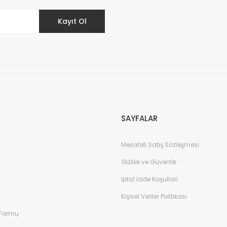
Kayıt Ol
SAYFALAR
Mesafeli Satış Sözleşmesi
Gizlilik ve Güvenlik
İptal İade Koşullari
Kişisel Veriler Politikası
 Formu