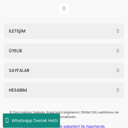
İLETİŞİM
ÜYELİK
SAYFALAR
HESABIM
© Tüm Hakları Saklıdır. Kredi kartı bilgileriniz 256bit SSL sertifikası ile
korunmaktadır.
Whatsapp Destek Hattı
ile
ideasoft
e-