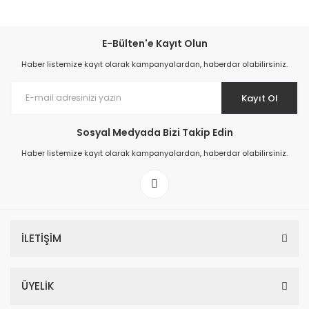
E-Bülten'e Kayıt Olun
Haber listemize kayıt olarak kampanyalardan, haberdar olabilirsiniz.
Kayıt Ol
Sosyal Medyada Bizi Takip Edin
Haber listemize kayıt olarak kampanyalardan, haberdar olabilirsiniz.
Polyoster Örme Nitril Bahçe Eldiveni
69,00 TL
İLETİŞİM
Sepete Ekle
ÜYELİK