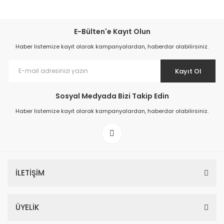
E-Bülten'e Kayıt Olun
Haber listemize kayıt olarak kampanyalardan, haberdar olabilirsiniz.
Kayıt Ol
Sosyal Medyada Bizi Takip Edin
Haber listemize kayıt olarak kampanyalardan, haberdar olabilirsiniz.
Ergonomik Polyoster Örme Nitril Bahçe Eldiveni
İLETİŞİM
69,00 TL
ÜYELİK
Sepete Ekle