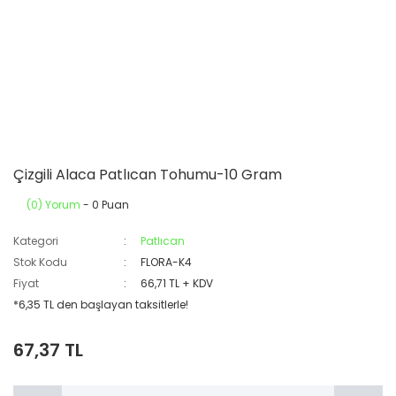
Çizgili Alaca Patlıcan Tohumu-10 Gram
(0) Yorum
- 0 Puan
Kategori
Patlıcan
Stok Kodu
FLORA-K4
Fiyat
66,71 TL + KDV
*6,35 TL den başlayan taksitlerle!
67,37 TL