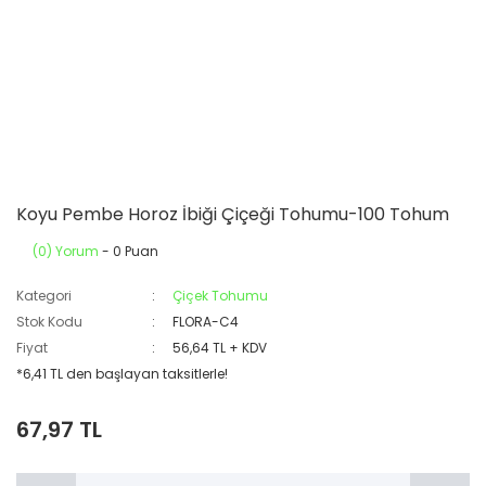
Koyu Pembe Horoz İbiği Çiçeği Tohumu-100 Tohum
(0) Yorum
- 0 Puan
Kategori
Çiçek Tohumu
Stok Kodu
FLORA-C4
Fiyat
56,64 TL + KDV
*6,41 TL den başlayan taksitlerle!
67,97 TL