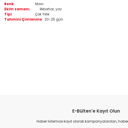
Renk
:
Mavi
Ekim zamanı
:
İlkbahar, yaz
Tipi
:
Çok Yıllık
Tahmini Çimlenme
: 20-25 gün
Bu ürünün fiyat bilgisi, resim, ürün açıklamalarında ve diğer konular
Görüş ve önerileriniz için teşekkür ederiz.
Ürün resmi kalitesiz, bozuk veya görüntülenemiyor.
Ürün açıklamasında eksik bilgiler bulunuyor.
Ürün bilgilerinde hatalar bulunuyor.
Ürün fiyatı diğer sitelerden daha pahalı.
Bu ürüne benzer farklı alternatifler olmalı.
E-Bülten'e Kayıt Olun
Haber listemize kayıt olarak kampanyalardan, haberda