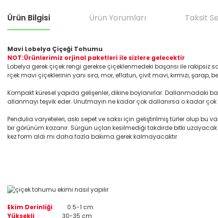
Ürün Bilgisi
Ürün Yorumları
Taksit S
Mavi Lobelya Çiçeği Tohumu
NOT:Ürünlerimiz orjinal paketleri ile sizlere gelecektir
Lobelya gerek çiçek rengi gerekse çiçeklenmedeki başarısı ile rakipsiz sak
rçek mavi çiçeklerinin yanı sıra, mor, eflatun, çivit mavi, kırmızı, şarap,
Kompakt küresel yapıda gelişenler, dikine boylanırlar. Dallanmadaki başa
allanmayı teşvik eder. Unutmayın ne kadar çok dallanırsa o kadar çok 
Pendulia varyeteleri, askı sepet ve saksı için geliştirilmiş türler olup
bir görünüm kazanır. Sürgün uçları kesilmediği takdirde bitki uzayacak
kez form aldı mı daha fazla bakıma gerek kalmayacaktır.
Ekim Derinliği
:
0.5-1 cm
Yüksekli
:
30-35 cm