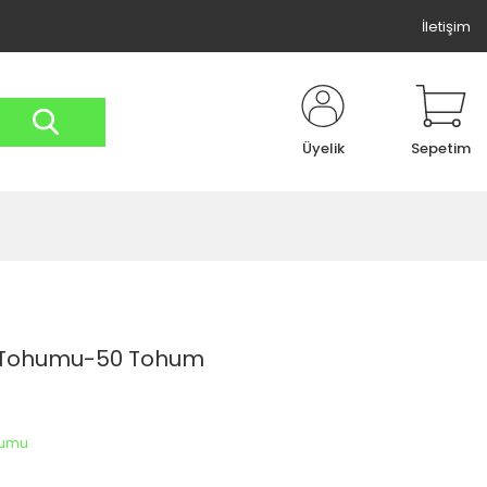
İletişim
Üyelik
Sepetim
i Tohumu-50 Tohum
humu