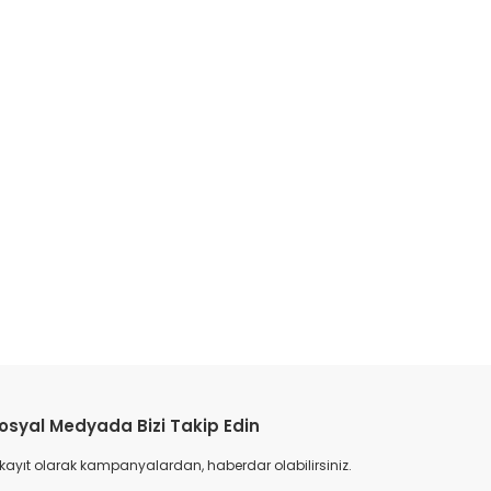
etebilirsiniz.
TÜKENDİ
osyal Medyada Bizi Takip Edin
 kayıt olarak kampanyalardan, haberdar olabilirsiniz.
Balkon Saksısı-5 Litre