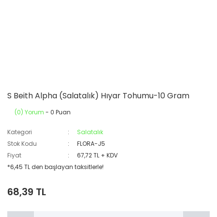
S Beith Alpha (Salatalık) Hıyar Tohumu-10 Gram
(0) Yorum
- 0 Puan
Kategori
Salatalık
Stok Kodu
FLORA-J5
Fiyat
67,72 TL + KDV
*6,45 TL den başlayan taksitlerle!
68,39 TL