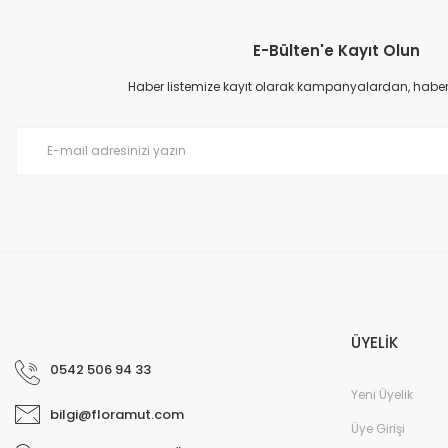
Görüş ve önerileriniz için teşekkür ederiz.
E-Bülten'e Kayıt Olun
Ürün resmi kalitesiz, bozuk veya görüntülenemiyor.
Ürün açıklamasında eksik bilgiler bulunuyor.
Haber listemize kayıt olarak kampanyalardan, haberda
Ürün bilgilerinde hatalar bulunuyor.
Ürün fiyatı diğer sitelerden daha pahalı.
Bu ürüne benzer farklı alternatifler olmalı.
ÜYELİK
0542 506 94 33
Yeni Üyelik
bilgi@floramut.com
Üye Girişi