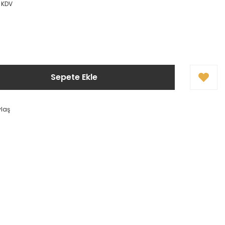
+ KDV
Sepete Ekle
ylaş