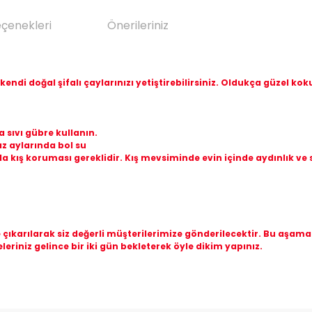
eçenekleri
Önerileriniz
 kendi doğal şifalı çaylarınızı yetiştirebilirsiniz. Oldukça güzel k
 sıvı gübre kullanın.
z aylarında bol su
a kış koruması gereklidir. Kış mevsiminde evin içinde aydınlık ve se
de çıkarılarak siz değerli müşterilerimize gönderilecektir. Bu aş
eleriniz gelince bir iki gün bekleterek öyle dikim yapınız.
da yetersiz gördüğünüz noktaları öneri formunu kullanarak tarafımıza il