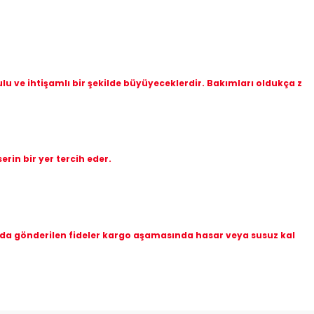
okulu ve ihtişamlı bir şekilde büyüyeceklerdir. Bakımları oldukça z
rin bir yer tercih eder.
amada gönderilen fideler kargo aşamasında hasar veya susuz kal
etebilirsiniz.