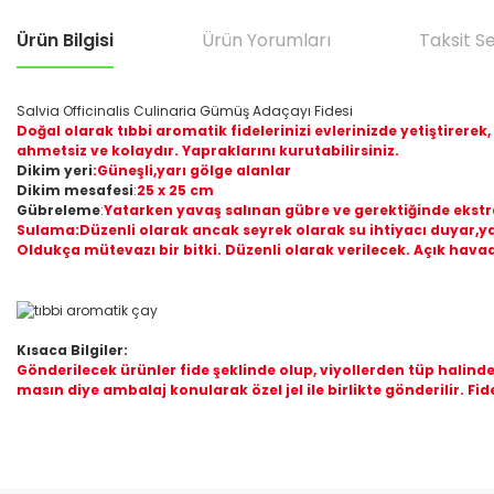
Ürün Bilgisi
Ürün Yorumları
Taksit S
Salvia Officinalis Culinaria Gümüş Adaçayı Fidesi
Doğal olarak tıbbi aromatik fidelerinizi evlerinizde yetiştirerek,
ahmetsiz ve kolaydır. Yapraklarını kurutabilirsiniz.
Dikim yeri
:Güneşli,yarı gölge alanlar
Dikim mesafesi
:
25 x 25 cm
Gübreleme
:
Yatarken yavaş salınan gübre ve gerektiğinde ekstra
Sulama:Düzenli olarak ancak seyrek olarak su ihtiyacı duyar,ya
Oldukça mütevazı bir bitki. Düzenli olarak verilecek. Açık havad
Kısaca Bilgiler:
Gönderilecek ürünler fide şeklinde olup, viyollerden tüp halin
masın diye ambalaj konularak özel jel ile birlikte gönderilir. Fid
Bu ürünün fiyat bilgisi, resim, ürün açıklamalarında ve diğer konular