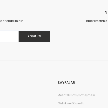
Bu ürüne ilk yorumu siz yapın!
S
Yorum Yaz
r olabilirsiniz.
Haber listemize
Kayıt Ol
Gönder
SAYFALAR
Mesafeli Satış Sözleşmesi
Gizlilik ve Güvenlik