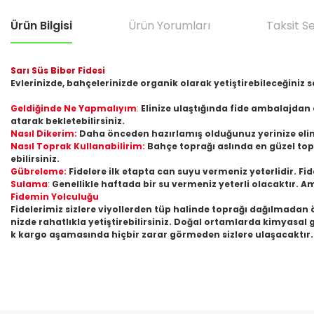
Ürün Bilgisi
Ürün Yorumları
Taksit S
Sarı Süs Biber Fidesi
Evlerinizde, bahçelerinizde organik olarak yetiştirebileceğiniz s
Geldiğinde Ne Yapmalıyım
:
Elinize ulaştığında fide ambalajdan 
atarak bekletebilirsiniz.
Nasıl Dikerim:
Daha önceden hazırlamış olduğunuz yerinize eliniz
Nasıl Toprak Kullanabilirim:
Bahçe toprağı aslında en güzel top
ebilirsiniz.
Gübreleme:
Fidelere ilk etapta can suyu vermeniz yeterlidir. Fi
Sulama
:
Genellikle haftada bir su vermeniz yeterli olacaktır. A
Fidemin Yolculuğu
Fidelerimiz sizlere viyollerden tüp halinde toprağı dağılmadan 
nizde rahatlıkla yetiştirebilirsiniz. Doğal ortamlarda kimyasal 
k kargo aşamasında hiçbir zarar görmeden sizlere ulaşacaktır. B
Bu ürünün fiyat bilgisi, resim, ürün açıklamalarında ve diğer konular