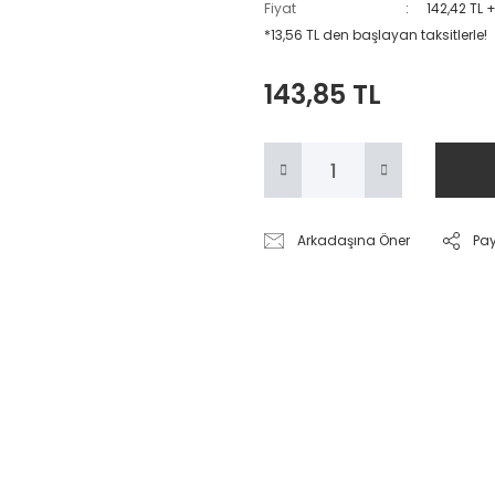
Fiyat
142,42 TL 
*13,56 TL den başlayan taksitlerle!
143,85 TL
Arkadaşına Öner
Pa