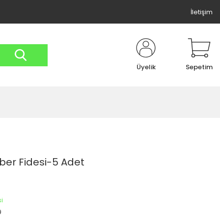
İletişim
Üyelik
Sepetim
iber Fidesi-5 Adet
si
9