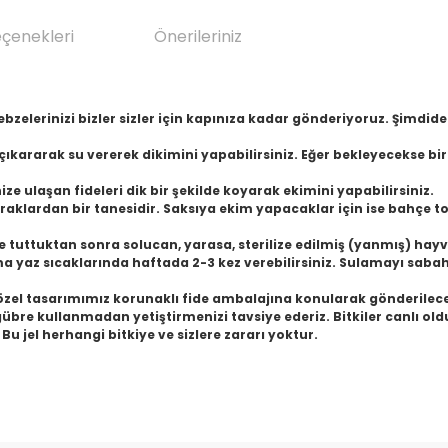
eçenekleri
Önerileriniz
ebzelerinizi bizler sizler için kapınıza kadar gönderiyoruz. Şimdid
çıkararak su vererek dikimini yapabilirsiniz. Eğer bekleyecekse b
e ulaşan fideleri dik bir şekilde koyarak ekimini yapabilirsiniz.
raklardan bir tanesidir. Saksıya ekim yapacaklar için ise bahçe to
de tuttuktan sonra solucan, yarasa, sterilize edilmiş (yanmış) hay
ma yaz sıcaklarında haftada 2-3 kez verebilirsiniz. Sulamayı sabah
özel tasarımımız korunaklı fide ambalajına konularak gönderilecek
gübre kullanmadan yetiştirmenizi tavsiye ederiz. Bitkiler canlı ol
u jel herhangi bitkiye ve sizlere zararı yoktur.
da yetersiz gördüğünüz noktaları öneri formunu kullanarak tarafımıza il