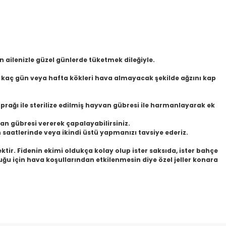
en ailenizle güzel günlerde tüketmek dileğiyle.
ir kaç gün veya hafta kökleri hava almayacak şekilde ağzını kap
prağı ile sterilize edilmiş hayvan gübresi ile harmanlayarak ek
van gübresi vererek çapalayabilirsiniz.
 saatlerinde veya ikindi üstü yapmanızı tavsiye ederiz.
tir. Fidenin ekimi oldukça kolay olup ister saksıda, ister bahçe
duğu için hava koşullarından etkilenmesin diye özel jeller konara
etebilirsiniz.