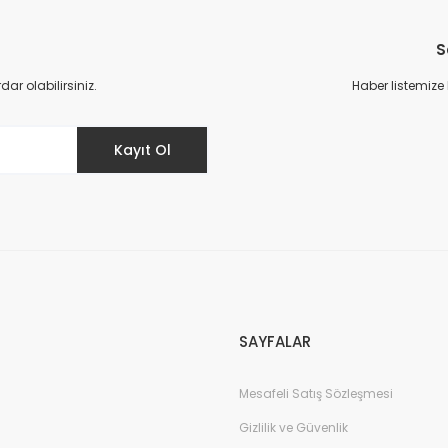
Bu ürüne ilk yorumu siz yapın!
S
Yorum Yaz
r olabilirsiniz.
Haber listemize
Kayıt Ol
Gönder
SAYFALAR
Mesafeli Satış Sözleşmesi
Gizlilik ve Güvenlik