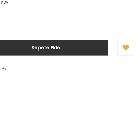
+ KDV
Sepete Ekle
ylaş