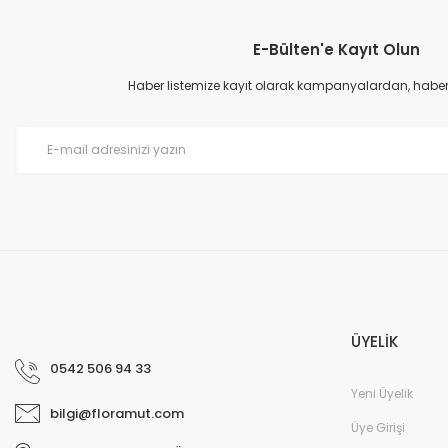
Görüş ve önerileriniz için teşekkür ederiz.
E-Bülten'e Kayıt Olun
Ürün resmi kalitesiz, bozuk veya görüntülenemiyor.
Ürün açıklamasında eksik bilgiler bulunuyor.
Haber listemize kayıt olarak kampanyalardan, haberda
Ürün bilgilerinde hatalar bulunuyor.
Ürün fiyatı diğer sitelerden daha pahalı.
Bu ürüne benzer farklı alternatifler olmalı.
ÜYELİK
0542 506 94 33
Yeni Üyelik
bilgi@floramut.com
Üye Girişi