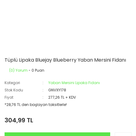
Tüplü Lipaka Bluejay Blueberry Yaban Mersini Fidanı
(0) Yorum
- 0 Puan
Kategori
Yaban Mersini Lipaka Fidanı
Stok Kodu
GNVXY178
Fiyat
277,26 TL + KDV
*28,76 TL den başlayan taksitlerle!
304,99 TL