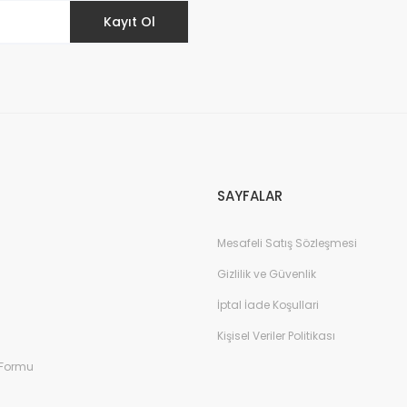
Kayıt Ol
Gönder
SAYFALAR
Mesafeli Satış Sözleşmesi
Gizlilik ve Güvenlik
İptal İade Koşullari
Kişisel Veriler Politikası
 Formu