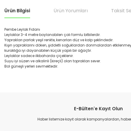
Ürün Bilgisi
Ürün Yorumları
Taksit S
Pembe Leylak Fidanı
Leylaklar 3-4 metre boylanabilen çalı formlu bitkilerdir.
Yaprakları parlak yeşil renkte, kenarları düz ve kalp şeklindedir.
Kışın yapraklarını döken, şiddetli soğuklardan donmalardan etkilenmeye
kuraklığa iyi dayanabilen küçük yapılı bir ağaçtır.
Leylaklar sadece ilkbaharda çiçeklenir.
Suyu iyi süzen ve alkalinli (kireçli) olan toprakları sever.
Bol güneşli yerleri sevmektedir.
Bu ürünün fiyat bilgisi, resim, ürün açıklamalarında ve diğer konular
Görüş ve önerileriniz için teşekkür ederiz.
E-Bülten'e Kayıt Olun
Ürün resmi kalitesiz, bozuk veya görüntülenemiyor.
Ürün açıklamasında eksik bilgiler bulunuyor.
Haber listemize kayıt olarak kampanyalardan, haberda
Ürün bilgilerinde hatalar bulunuyor.