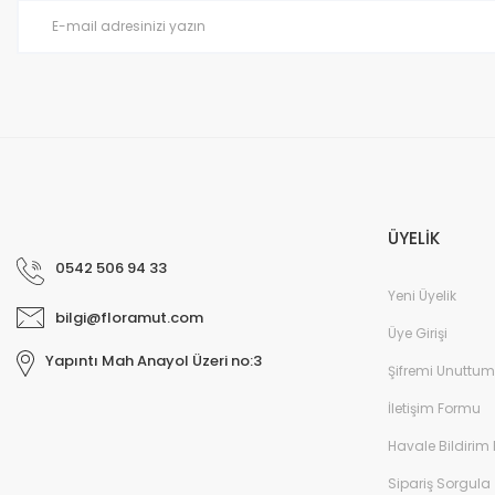
Ürün fiyatı diğer sitelerden daha pahalı.
Bu ürüne benzer farklı alternatifler olmalı.
ÜYELİK
0542 506 94 33
Yeni Üyelik
bilgi@floramut.com
Üye Girişi
Yapıntı Mah Anayol Üzeri no:3
Şifremi Unuttum
İletişim Formu
Havale Bildirim
Sipariş Sorgula