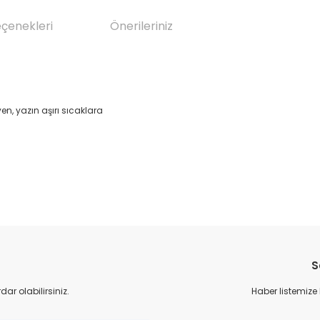
eçenekleri
Önerileriniz
n, yazın aşırı sıcaklara
da yetersiz gördüğünüz noktaları öneri formunu kullanarak tarafımıza il
Bu ürüne ilk yorumu siz yapın!
S
Yorum Yaz
r olabilirsiniz.
Haber listemize