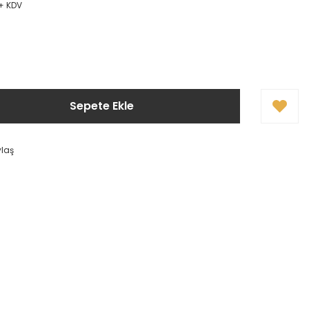
 + KDV
Sepete Ekle
ylaş