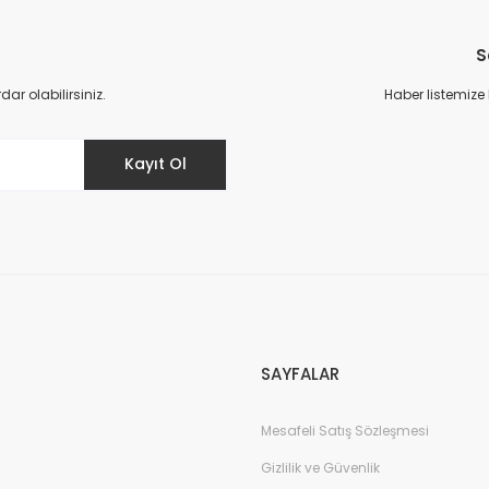
Bu ürüne ilk yorumu siz yapın!
S
Yorum Yaz
r olabilirsiniz.
Haber listemize
Kayıt Ol
Gönder
SAYFALAR
Mesafeli Satış Sözleşmesi
Gizlilik ve Güvenlik