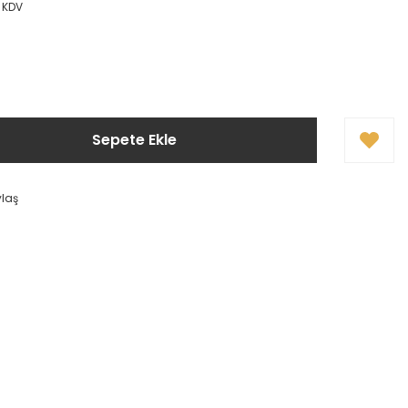
+ KDV
Sepete Ekle
ylaş