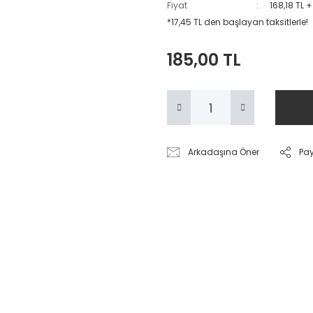
Fiyat
168,18 TL 
*17,45 TL den başlayan taksitlerle!
185,00 TL
Arkadaşına Öner
Pa