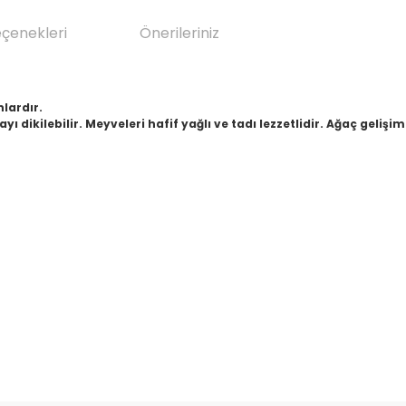
eçenekleri
Önerileriniz
lardır.
ayı dikilebilir. Meyveleri hafif yağlı ve tadı lezzetlidir. Ağaç gelişim
da yetersiz gördüğünüz noktaları öneri formunu kullanarak tarafımıza il