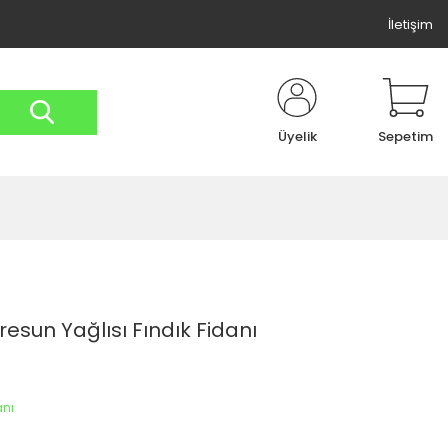
İletişim
Üyelik
Sepetim
iresun Yağlısı Fındık Fidanı
anı
7