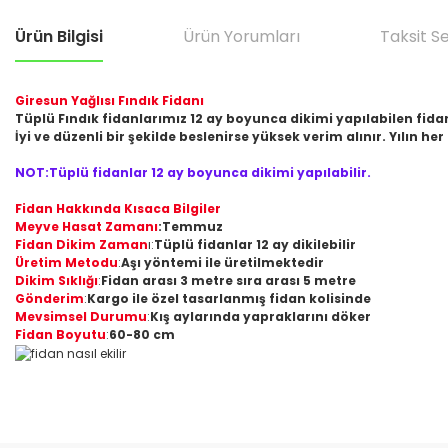
Ürün Bilgisi
Ürün Yorumları
Taksit S
Giresun Yağlısı Fındık Fidanı
Tüplü Fındık fidanlarımız 12 ay boyunca dikimi yapılabilen fidan
İyi ve düzenli bir şekilde beslenirse yüksek verim alınır. Yılın her 
NOT:Tüplü fidanlar 12 ay boyunca dikimi yapılabilir.
Fidan Hakkında Kısaca Bilgiler
Meyve Hasat Zamanı
:Temmuz
Fidan Dikim Zaman
ı:
Tüplü fidanlar 12 ay dikilebilir
Üretim Metodu
:
Aşı yöntemi ile üretilmektedir
Dikim Sıklığı
:
Fidan arası 3 metre sıra arası 5 metre
Gönderim
:
Kargo ile özel tasarlanmış fidan kolisinde
Mevsimsel Durumu
:
Kış aylarında yapraklarını döker
Fidan Boyutu
:
60-80 cm
Bu ürünün fiyat bilgisi, resim, ürün açıklamalarında ve diğer konular