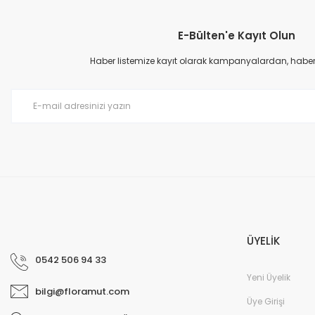
Görüş ve önerileriniz için teşekkür ederiz.
E-Bülten'e Kayıt Olun
Ürün resmi kalitesiz, bozuk veya görüntülenemiyor.
Ürün açıklamasında eksik bilgiler bulunuyor.
Haber listemize kayıt olarak kampanyalardan, haberda
Ürün bilgilerinde hatalar bulunuyor.
Ürün fiyatı diğer sitelerden daha pahalı.
Bu ürüne benzer farklı alternatifler olmalı.
ÜYELİK
0542 506 94 33
Yeni Üyelik
bilgi@floramut.com
Üye Girişi