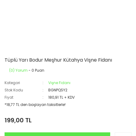
Tüplü Yarı Bodur Meşhur Kütahya Vişne Fidanı
(0) Yorum
- 0 Puan
Kategori
Vişne Fidanı
Stok Kodu
BGNPQSY2
Fiyat
180,91 TL + KDV
*18,77 TL den başlayan taksitlerle!
199,00 TL