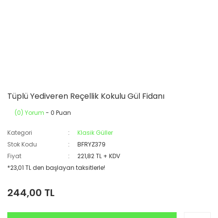
Tüplü Yediveren Reçellik Kokulu Gül Fidanı
(0) Yorum
- 0 Puan
Kategori
Klasik Güller
Stok Kodu
BFRYZ379
Fiyat
221,82 TL + KDV
*23,01 TL den başlayan taksitlerle!
244,00 TL