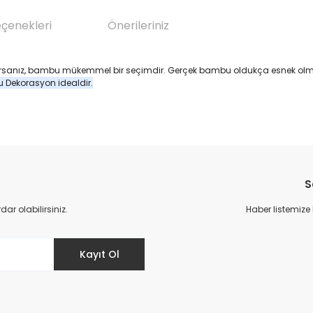
eçenekleri
Önerileriniz
yorsanız, bambu mükemmel bir seçimdir. Gerçek bambu oldukça esnek olm
 Dekorasyon idealdir.
da yetersiz gördüğünüz noktaları öneri formunu kullanarak tarafımıza il
Bu ürüne ilk yorumu siz yapın!
S
Yorum Yaz
r olabilirsiniz.
Haber listemize
Kayıt Ol