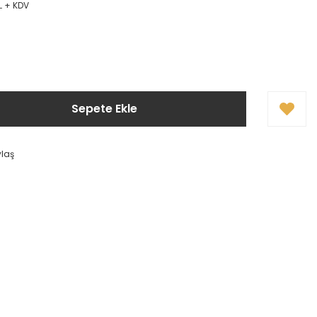
L + KDV
!
Sepete Ekle
ylaş