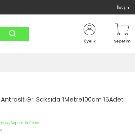
İletişim
Üyelik
Sepetim
ntrasit Gri Saksıda 1Metre100cm 15Adet
ambu
,
Seperatör Saksı
3