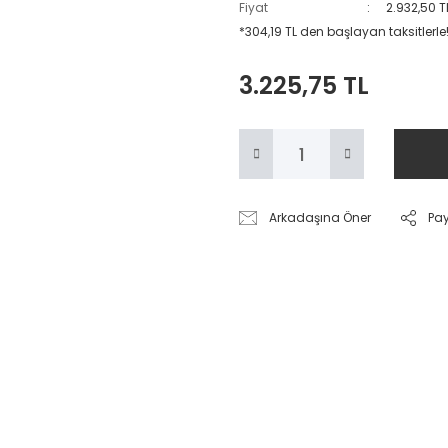
Fiyat
2.932,50 T
*304,19 TL den başlayan taksitlerle
3.225,75 TL
Arkadaşına Öner
Pa