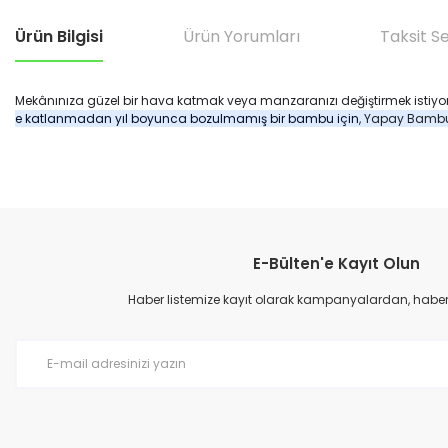
Ürün Bilgisi
Ürün Yorumları
Taksit S
Mekânınıza güzel bir hava katmak veya manzaranızı değiştirmek isti
e katlanmadan yıl boyunca bozulmamış bir bambu için
, Yapay Bambu
Bu ürünün fiyat bilgisi, resim, ürün açıklamalarında ve diğer konular
Görüş ve önerileriniz için teşekkür ederiz.
E-Bülten'e Kayıt Olun
Ürün resmi kalitesiz, bozuk veya görüntülenemiyor.
Ürün açıklamasında eksik bilgiler bulunuyor.
Haber listemize kayıt olarak kampanyalardan, haberda
Ürün bilgilerinde hatalar bulunuyor.
Ürün fiyatı diğer sitelerden daha pahalı.
Bu ürüne benzer farklı alternatifler olmalı.