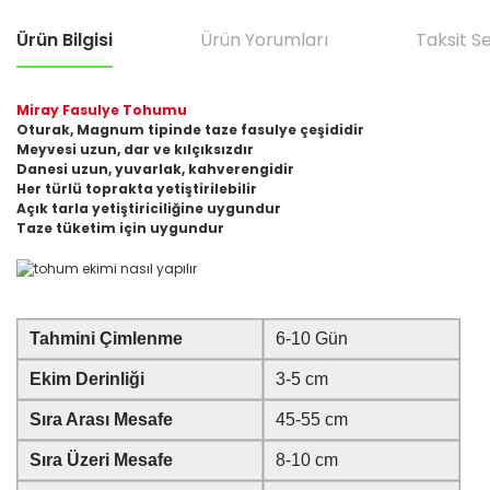
Ürün Bilgisi
Ürün Yorumları
Taksit S
Miray Fasulye Tohumu
Oturak, Magnum tipinde taze fasulye çeşididir
Meyvesi uzun, dar ve kılçıksızdır
Danesi uzun, yuvarlak, kahverengidir
Her türlü toprakta yetiştirilebilir
Açık tarla yetiştiriciliğine uygundur
Taze tüketim için uygundur
Tahmini Çimlenme
6-10 Gün
Ekim Derinliği
3-5 cm
Sıra Arası Mesafe
45-55 cm
Sıra Üzeri Mesafe
8-10 cm