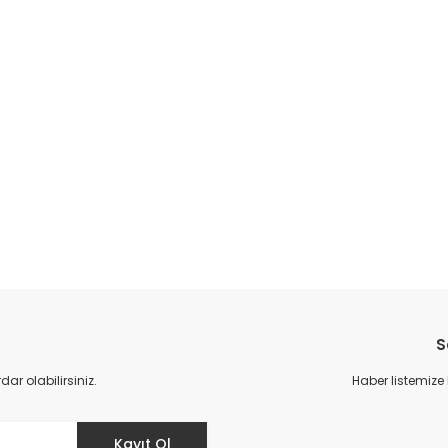
da yetersiz gördüğünüz noktaları öneri formunu kullanarak tarafımıza il
Bu ürüne ilk yorumu siz yapın!
S
Yorum Yaz
r olabilirsiniz.
Haber listemize
Kayıt Ol