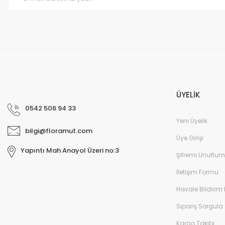
Bu ürüne benzer farklı alternatifler olmalı.
ÜYELİK
0542 506 94 33
Yeni Üyelik
bilgi@floramut.com
Üye Girişi
Yapıntı Mah Anayol Üzeri no:3
Şifremi Unuttum
İletişim Formu
Havale Bildirim
Sipariş Sorgula
Kargo Takibi