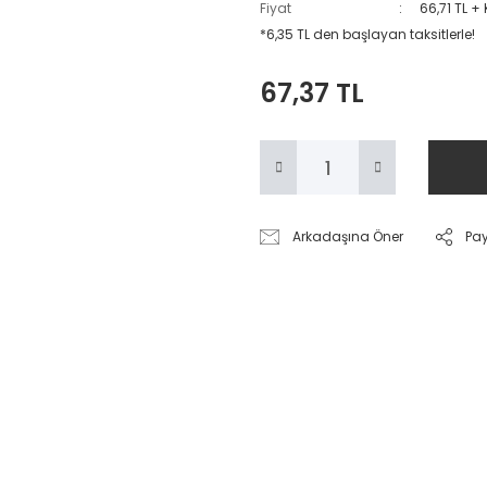
Fiyat
66,71 TL +
*6,35 TL den başlayan taksitlerle!
67,37 TL
Arkadaşına Öner
Pa