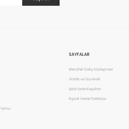
Gönder
SAYFALAR
Mesafeli Satış Sözleşmesi
Gizlilik ve Güvenlik
İptal İade Koşullari
Kişisel Veriler Politikası
 Formu