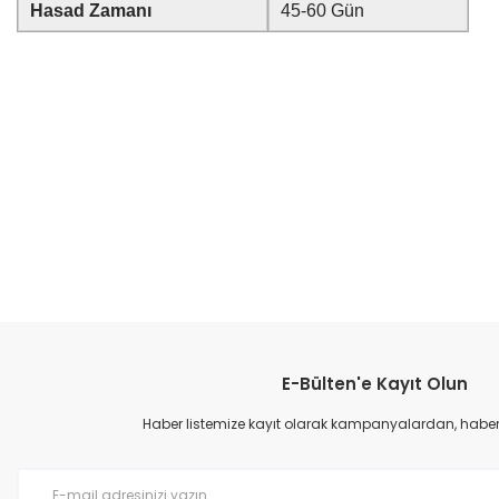
Hasad Zamanı
45-60 Gün
Bu ürünün fiyat bilgisi, resim, ürün açıklamalarında ve diğer konular
Görüş ve önerileriniz için teşekkür ederiz.
E-Bülten'e Kayıt Olun
Ürün resmi kalitesiz, bozuk veya görüntülenemiyor.
Ürün açıklamasında eksik bilgiler bulunuyor.
Haber listemize kayıt olarak kampanyalardan, haberda
Ürün bilgilerinde hatalar bulunuyor.
Ürün fiyatı diğer sitelerden daha pahalı.