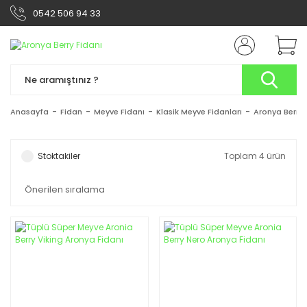
0542 506 94 33
Anasayfa
Fidan
Meyve Fidanı
Klasik Meyve Fidanları
Aronya Berry 
Stoktakiler
Toplam 4 ürün