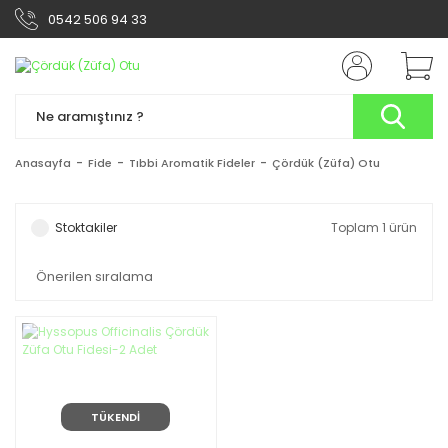
0542 506 94 33
Anasayfa
Fide
Tıbbi Aromatik Fideler
Çördük (Züfa) Otu
Stoktakiler
Toplam 1 ürün
TÜKENDİ