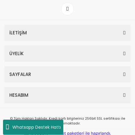
İLETİŞİM
ÜYELİK
SAYFALAR
HESABIM
© Tüm Hakları Saklıdır. Kredi kartı bilgileriniz 256bit SSL sertifikası ile
korunmaktadır.
Whatsapp Destek Hattı
ile
ideasoft
e-