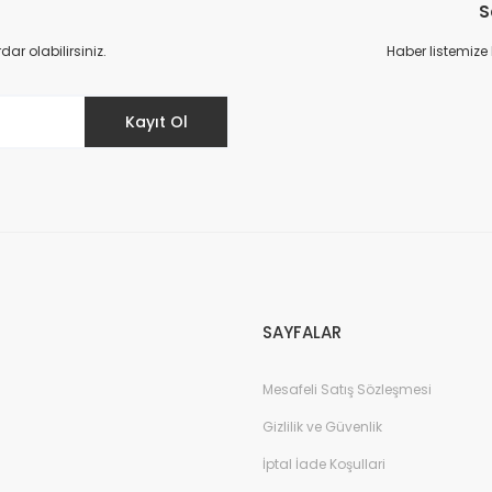
S
r olabilirsiniz.
Haber listemize
Kayıt Ol
SAYFALAR
Mesafeli Satış Sözleşmesi
Gizlilik ve Güvenlik
İptal İade Koşullari