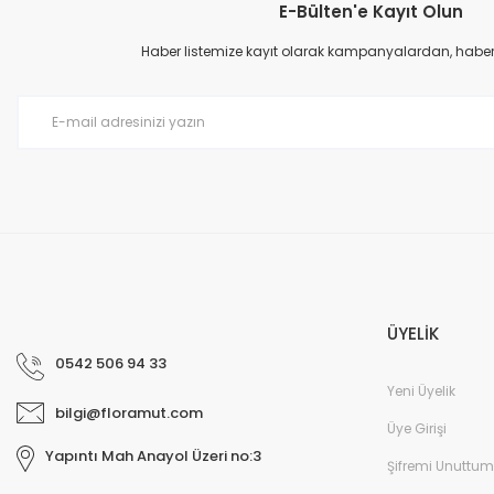
E-Bülten'e Kayıt Olun
Haber listemize kayıt olarak kampanyalardan, haberda
ÜYELİK
0542 506 94 33
Yeni Üyelik
bilgi@floramut.com
Üye Girişi
Yapıntı Mah Anayol Üzeri no:3
Şifremi Unuttum