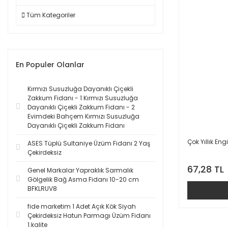
Tüm Kategoriler
En Populer Olanlar
Kırmızı Susuzluğa Dayanıklı Çiçekli
Zakkum Fidanı - 1 Kırmızı Susuzluğa
Dayanıklı Çiçekli Zakkum Fidanı - 2
Evimdeki Bahçem Kırmızı Susuzluğa
Dayanıklı Çiçekli Zakkum Fidanı
Çok Yıllık E
ASES Tüplü Sultaniye Üzüm Fidanı 2 Yaş
Çekirdeksiz
67,28 TL
Genel Markalar Yapraklık Sarmalık
Gölgelik Bağ Asma Fidanı 10-20 cm
BFKLRUV8
fide marketim 1 Adet Açık Kök Siyah
Çekirdeksiz Hatun Parmagı Üzüm Fidanı
1.kalite