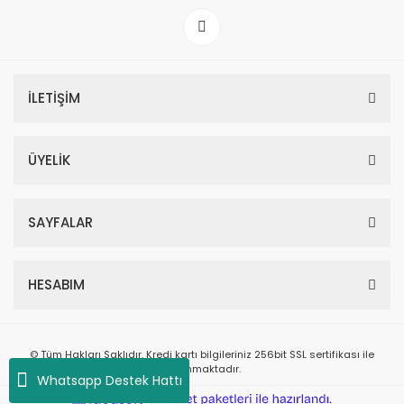
İLETİŞİM
ÜYELİK
SAYFALAR
HESABIM
© Tüm Hakları Saklıdır. Kredi kartı bilgileriniz 256bit SSL sertifikası ile
korunmaktadır.
Whatsapp Destek Hattı
ile
ideasoft
e-