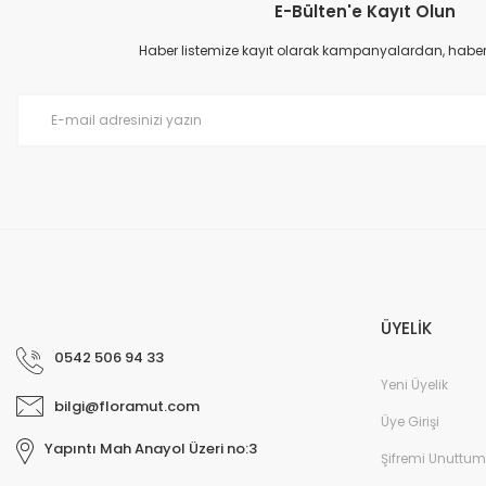
E-Bülten'e Kayıt Olun
Haber listemize kayıt olarak kampanyalardan, haberda
ÜYELİK
0542 506 94 33
Yeni Üyelik
bilgi@floramut.com
Üye Girişi
Yapıntı Mah Anayol Üzeri no:3
Şifremi Unuttum