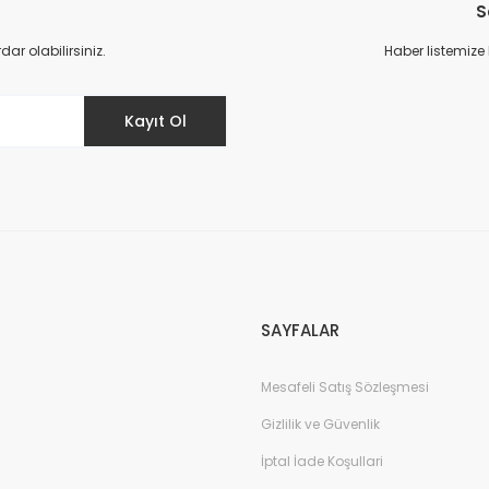
S
r olabilirsiniz.
Haber listemize
Kayıt Ol
SAYFALAR
Mesafeli Satış Sözleşmesi
Gizlilik ve Güvenlik
İptal İade Koşullari